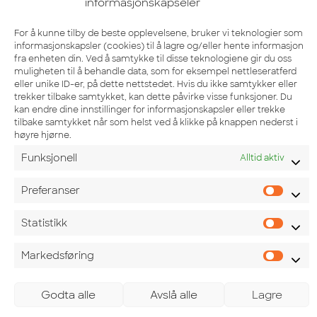
informasjonskapseler
For å kunne tilby de beste opplevelsene, bruker vi teknologier som
informasjonskapsler (cookies) til å lagre og/eller hente informasjon
fra enheten din. Ved å samtykke til disse teknologiene gir du oss
muligheten til å behandle data, som for eksempel nettleseratferd
eller unike ID-er, på dette nettstedet. Hvis du ikke samtykker eller
trekker tilbake samtykket, kan dette påvirke visse funksjoner. Du
kan endre dine innstillinger for informasjonskapsler eller trekke
tilbake samtykket når som helst ved å klikke på knappen nederst i
høyre hjørne.
Funksjonell
Alltid aktiv
Ladekart
Preferanser
I vårt ladekart finner du alle ladestasjoner i Norge som
Pref
er en del av Mers offentlige ladenettverk. Du kan søke
Statistikk
Stati
etter ladeplasser, filtrere på kontakter og effekt, samt
Markedsføring
se våre roamingpartnere sine elbilladere på samme
Mark
kart.
Godta alle
Avslå alle
Lagre
Planlegg reisen med elbilen din og finn ledige ladere i