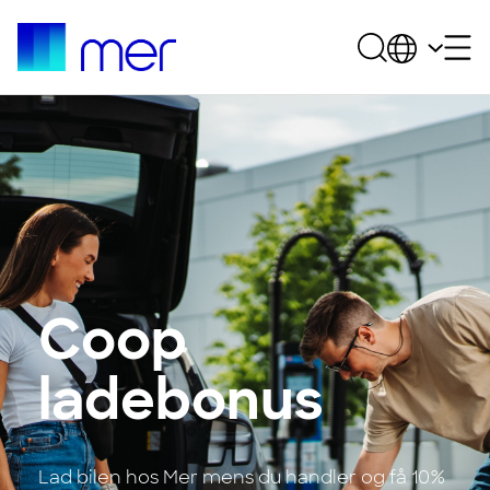
Coop
ladebonus
Lad bilen hos Mer mens du handler og få 10%