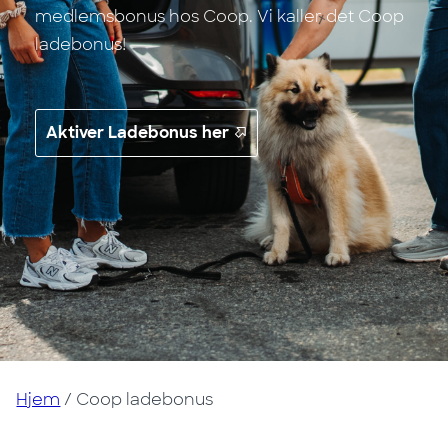
medlemsbonus hos Coop. Vi kaller det Coop
ladebonus!
Aktiver Ladebonus her
Hjem
/
Coop ladebonus