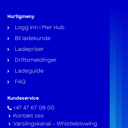
Hurtigmeny
Logg inn i Mer Hub
Bli ladekunde
Ladepriser
Driftsmeldinger
Ladeguide
FAQ
Kundeservice
+47 47 67 08 00
Kontakt oss
Varslingskanal – Whistleblowing