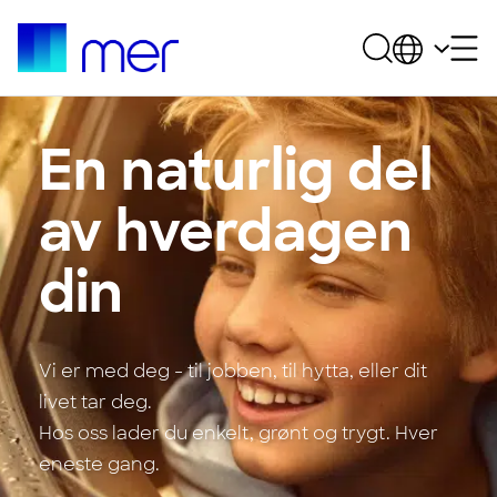
En naturlig del
av hverdagen
din
Vi er med deg - til jobben, til hytta, eller dit
livet tar deg.
Hos oss lader du enkelt, grønt og trygt. Hver
eneste gang.