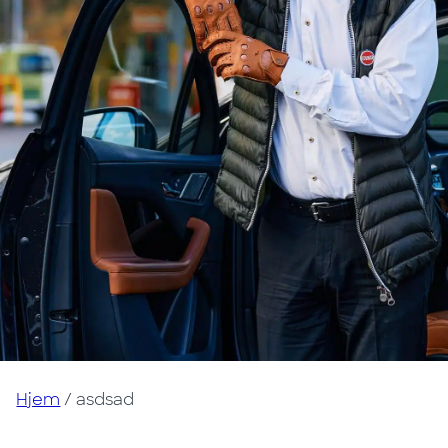
Hjem
/
asdsad